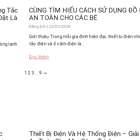
ng Tắc
CÙNG TÌM HIỂU CÁCH SỬ DỤNG ĐỒ 
Đặt Là
AN TOÀN CHO CÁC BÉ
Đăng bởi
| 23/01/2026
Giới thiệu Trong mỗi gia đình hiện đại, thiết bị điện n
tắc điện và ổ cắm điện là…
nóng lạnh
Đọc thêm
1
2
3
…
9
→
c
Thiết Bị Điện Và Hệ Thống Điện – Giả