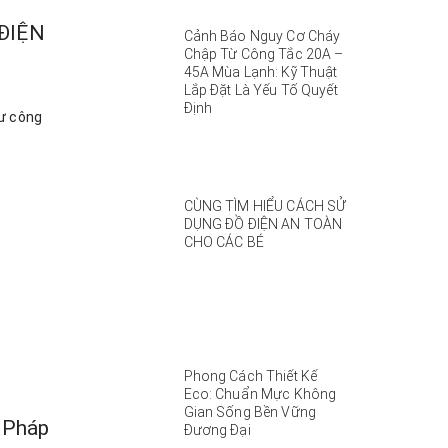
ĐIỆN
Cảnh Báo Nguy Cơ Cháy
Chập Từ Công Tắc 20A –
45A Mùa Lạnh: Kỹ Thuật
Lắp Đặt Là Yếu Tố Quyết
Định
hư công
CÙNG TÌM HIỂU CÁCH SỬ
DỤNG ĐỒ ĐIỆN AN TOÀN
CHO CÁC BÉ
Phong Cách Thiết Kế
Eco: Chuẩn Mực Không
Gian Sống Bền Vững
i Pháp
Đương Đại