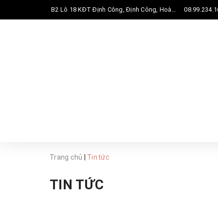
B2 Lô 18 KĐT Định Công, Định Công, Hoàng Mai, Hà Nội
08.99.234.1
08:00 - 17:00 từ thứ 2 đến thứ 7
Trang chủ
|
Tin tức
TIN TỨC