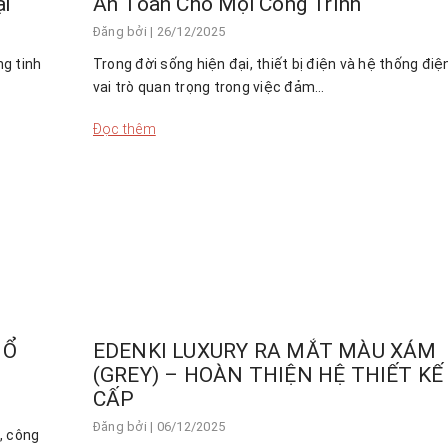
i
An Toàn Cho Mọi Công Trình
Đăng bởi
| 26/12/2025
ng tinh
Trong đời sống hiện đại, thiết bị điện và hệ thống đi
vai trò quan trọng trong việc đảm…
Đọc thêm
 Ổ
EDENKI LUXURY RA MẮT MÀU XÁM
(GREY) – HOÀN THIỆN HỆ THIẾT KẾ
CẤP
Đăng bởi
| 06/12/2025
, công