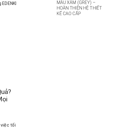
MÀU XÁM (GREY) –
g EDENKI
HOÀN THIỆN HỆ THIẾT
KẾ CAO CẤP
Quả?
Mọi
việc tối