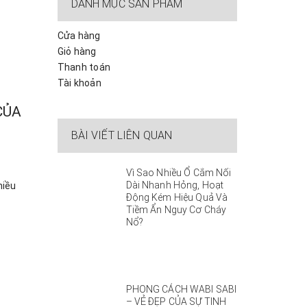
DANH MỤC SẢN PHẨM
Cửa hàng
Giỏ hàng
Thanh toán
Tài khoản
CỦA
BÀI VIẾT LIÊN QUAN
Vì Sao Nhiều Ổ Cắm Nối
Dài Nhanh Hỏng, Hoạt
hiều
Động Kém Hiệu Quả Và
Tiềm Ẩn Nguy Cơ Cháy
Nổ?
PHONG CÁCH WABI SABI
– VẺ ĐẸP CỦA SỰ TINH