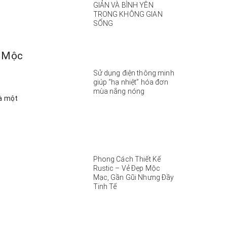
GIẢN VÀ BÌNH YÊN
TRONG KHÔNG GIAN
SỐNG
p Mộc
Sử dụng điện thông minh
giúp “hạ nhiệt” hóa đơn
mùa nắng nóng
là một
Phong Cách Thiết Kế
Rustic – Vẻ Đẹp Mộc
Mạc, Gần Gũi Nhưng Đầy
Tinh Tế