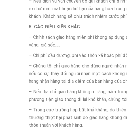
– Nếu dịch vụ vận chuyển do quí khách chỉ định v
ro như mất mát hoặc hư hại của hàng hóa trong 
khách. Khách hàng sẽ chịu trách nhiệm cước phí 
5. CÁC ĐIỀU KIỆN KHÁC
– Chính sách giao hàng miễn phí không áp dụng
vàng, giá sốc…..
– Chi phí cầu đường, phí vào thôn xã hoặc phí đ
– Chúng tôi chỉ giao hàng cho đúng người nhận 
nếu có sự thay đổi người nhận một cách không r
hàng nhận hàng tại địa điểm của bán hàng của ch
– Nếu địa chỉ giao hàng không rõ ràng, nằm tron
phương tiện giao thông đi lại khó khăn, chúng tô
– Trong các trường hợp bất khả kháng, do thiên t
thường thiệt hại phát sinh do giao hàng không 
thỏa thuận với khách hàng.