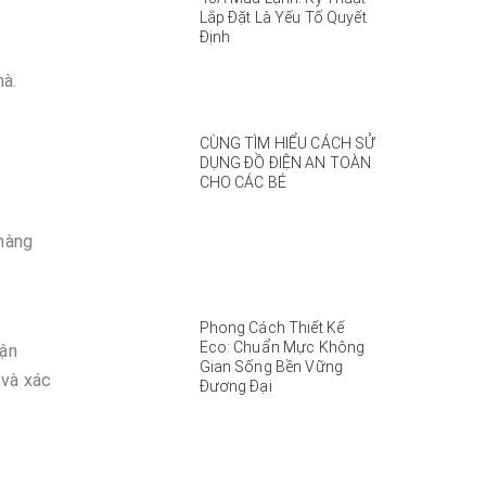
Lắp Đặt Là Yếu Tố Quyết
Định
hà.
CÙNG TÌM HIỂU CÁCH SỬ
DỤNG ĐỒ ĐIỆN AN TOÀN
CHO CÁC BÉ
hàng
Phong Cách Thiết Kế
Eco: Chuẩn Mực Không
vận
Gian Sống Bền Vững
 và xác
Đương Đại