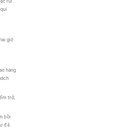
ác rủi
 quí
ại giờ
iao hàng
hách
ểm trở,
m bồi
hư đã