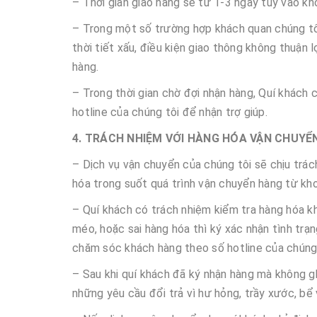
– Thời gian giao hàng sẽ từ 1-3 ngày tùy vào k
– Trong một số trường hợp khách quan chúng tô
thời tiết xấu, điều kiện giao thông không thuận 
hàng.
– Trong thời gian chờ đợi nhận hàng, Quí khách c
hotline của chúng tôi để nhận trợ giúp.
4. TRÁCH NHIỆM VỚI HÀNG HÓA VẬN CHUYỂN
– Dịch vụ vận chuyển của chúng tôi sẽ chịu trác
hóa trong suốt quá trình vận chuyển hàng từ kho
– Quí khách có trách nhiệm kiểm tra hàng hóa khi
méo, hoặc sai hàng hóa thì ký xác nhận tình trạ
chăm sóc khách hàng theo số hotline của chúng 
– Sau khi quí khách đã ký nhận hàng mà không gh
những yêu cầu đổi trả vì hư hỏng, trầy xước, bể