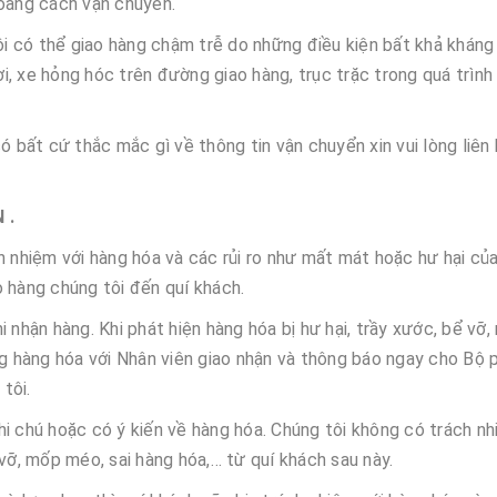
hoảng cách vận chuyển.
i có thể giao hàng chậm trễ do những điều kiện bất khả kháng
lợi, xe hỏng hóc trên đường giao hàng, trục trặc trong quá trình
ó bất cứ thắc mắc gì về thông tin vận chuyển xin vui lòng liên
 .
h nhiệm với hàng hóa và các rủi ro như mất mát hoặc hư hại củ
 hàng chúng tôi đến quí khách.
 nhận hàng. Khi phát hiện hàng hóa bị hư hại, trầy xước, bể vỡ
ng hàng hóa với Nhân viên giao nhận và thông báo ngay cho Bộ 
tôi.
i chú hoặc có ý kiến về hàng hóa. Chúng tôi không có trách nh
 vỡ, mốp méo, sai hàng hóa,… từ quí khách sau này.