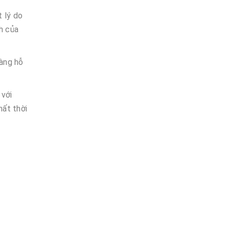
 lý do
nh của
àng hỗ
 với
hất thời