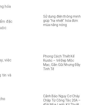
àng hóa
Sử dụng điện thông minh
giúp “hạ nhiệt” hóa đơn
phẩm đặc
mùa nắng nóng
huộc
Phong Cách Thiết Kế
y, việc
Rustic – Vẻ Đẹp Mộc
Mạc, Gần Gũi Nhưng Đầy
Tinh Tế
 tin và
Cảnh Báo Nguy Cơ Cháy
cho
Chập Từ Công Tắc 20A –
45A Mùa Lạnh: Kỹ Thuật