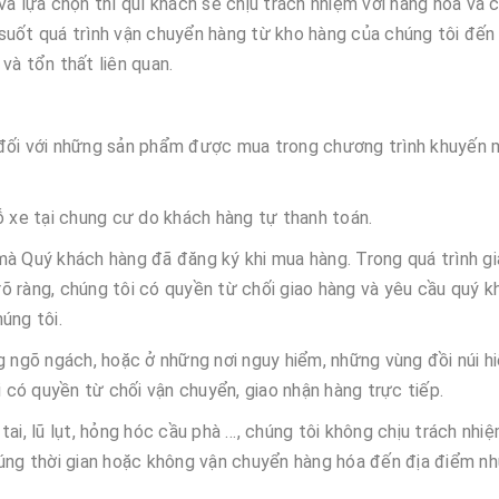
à lựa chọn thì quí khách sẽ chịu trách nhiệm với hàng hóa và c
suốt quá trình vận chuyển hàng từ kho hàng của chúng tôi đến
và tổn thất liên quan.
 đối với những sản phẩm được mua trong chương trình khuyến m
ỗ xe tại chung cư do khách hàng tự thanh toán.
mà Quý khách hàng đã đăng ký khi mua hàng. Trong quá trình g
õ ràng, chúng tôi có quyền từ chối giao hàng và yêu cầu quý k
úng tôi.
g ngõ ngách, hoặc ở những nơi nguy hiểm, những vùng đồi núi hi
i có quyền từ chối vận chuyển, giao nhận hàng trực tiếp.
ai, lũ lụt, hỏng hóc cầu phà …, chúng tôi không chịu trách nhiệ
đúng thời gian hoặc không vận chuyển hàng hóa đến địa điểm n