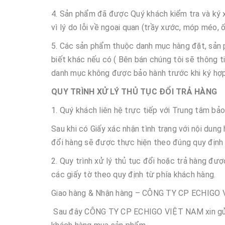
4. Sản phẩm đã được Quý khách kiểm tra và ký x
vì lý do lỗi về ngoại quan (trầy xước, móp méo, ố
5. Các sản phẩm thuộc danh mục hàng đặt, sản p
biết khác nếu có ( Bên bán chúng tôi sẽ thông 
danh mục không được bảo hành trước khi ký hợ
QUY TRÌNH XỬ LÝ THỦ TỤC ĐỔI TRẢ HÀNG
1. Quý khách liên hệ trực tiếp với Trung tâm bả
Sau khi có Giấy xác nhận tình trạng với nội dun
đổi hàng sẽ được thực hiện theo đúng quy định
2. Quy trình xử lý thủ tục đổi hoặc trả hàng đượ
các giấy tờ theo quy định từ phía khách hàng.
Giao hàng & Nhận hàng – CÔNG TY CP ECHIGO
Sau đây CÔNG TY CP ECHIGO VIỆT NAM xin gửi t