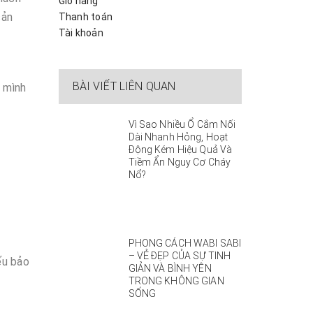
Giỏ hàng
sản
Thanh toán
Tài khoản
BÀI VIẾT LIÊN QUAN
 mình
Vì Sao Nhiều Ổ Cắm Nối
Dài Nhanh Hỏng, Hoạt
Động Kém Hiệu Quả Và
Tiềm Ẩn Nguy Cơ Cháy
Nổ?
PHONG CÁCH WABI SABI
– VẺ ĐẸP CỦA SỰ TINH
ếu bảo
GIẢN VÀ BÌNH YÊN
TRONG KHÔNG GIAN
SỐNG