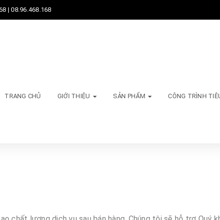
68 | 08.96.468.168
TRANG CHỦ
GIỚI THIỆU
SẢN PHẨM
CÔNG TRÌNH TIÊ
ao chất lượng dịch vụ sau bán hàng, Chúng tôi sẽ hỗ trợ Quý 