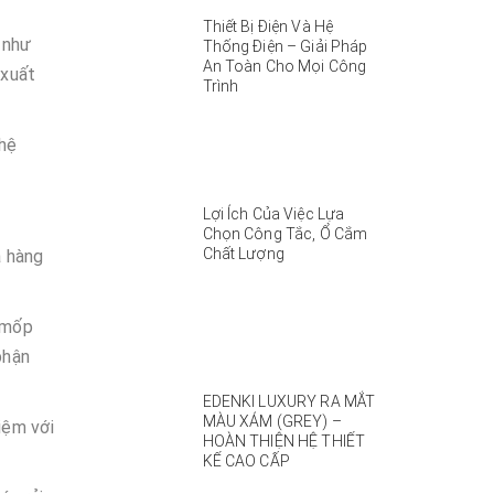
Thiết Bị Điện Và Hệ
 như
Thống Điện – Giải Pháp
An Toàn Cho Mọi Công
 xuất
Trình
 hệ
Lợi Ích Của Việc Lựa
Chọn Công Tắc, Ổ Cắm
Chất Lượng
a hàng
, mốp
phận
EDENKI LUXURY RA MẮT
MÀU XÁM (GREY) –
iệm với
HOÀN THIỆN HỆ THIẾT
KẾ CAO CẤP