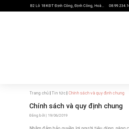
B2 Lô 18 KĐT Định Công, Định Công, Hoàng Mai, Hà Nội
08.99.234.1
08:00 - 17:00 từ thứ 2 đến thứ 7
Trang chủ
|
Tin tức
|
Chính sách và quy định chung
Chính sách và quy định chung
Đăng bởi
| 19/06/2019
Nhằm đảm bảo quyền lợi người tiêu dùng, nâng c