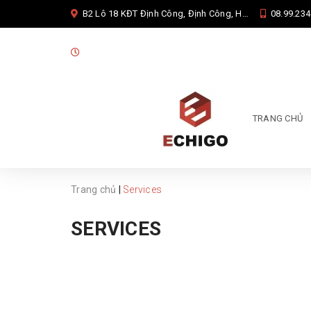
B2 Lô 18 KĐT Định Công, Định Công, Hoàng Mai, Hà Nội
08.99.234
08:00 - 17:00 từ thứ 2 đến thứ 7
TRANG CHỦ
Trang chủ
|
Services
SERVICES