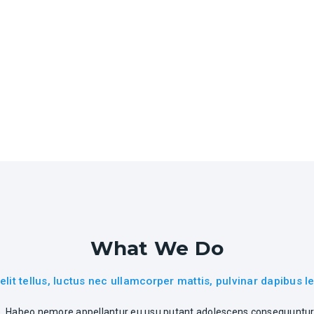
Services
What We Do
 elit tellus, luctus nec ullamcorper mattis, pulvinar dapibus le
ue. Habeo nemore appellantur eu usu putant adolescens consequuntur