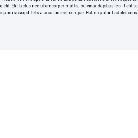
elit. Elit luctus nec ullamcorper mattis, pulvinar dapibus leo. It elit t
liquam suscipit felis a arcu laoreet congue. Habeo putant adolescen