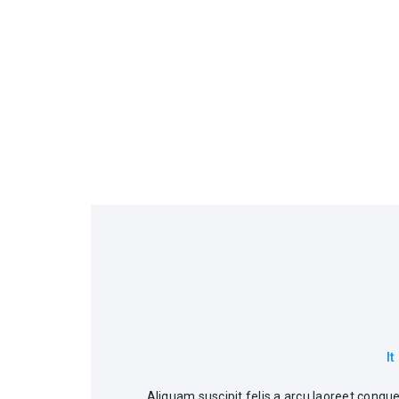
It
Aliquam suscipit felis a arcu laoreet cong