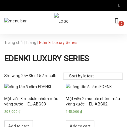
0
Trang chủ
|
Trang
|
Edenki Luxury Series
EDENKI LUXURY SERIES
Showing 25–36 of 57 results
Mặt viền 3 module nhôm màu
Mặt viền 2 module nhôm màu
vàng xước – EL-ABG03
vàng xước – EL-ABG02
203,000
₫
145,000
₫
Add to cart
Add to cart