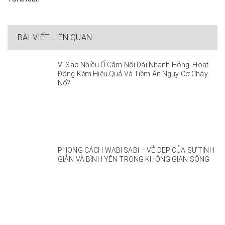
BÀI VIẾT LIÊN QUAN
Vì Sao Nhiều Ổ Cắm Nối Dài Nhanh Hỏng, Hoạt
Động Kém Hiệu Quả Và Tiềm Ẩn Nguy Cơ Cháy
Nổ?
PHONG CÁCH WABI SABI – VẺ ĐẸP CỦA SỰ TINH
GIẢN VÀ BÌNH YÊN TRONG KHÔNG GIAN SỐNG