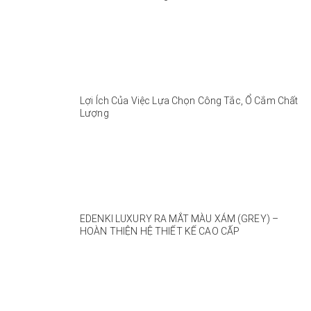
Lợi Ích Của Việc Lựa Chọn Công Tắc, Ổ Cắm Chất
Lượng
EDENKI LUXURY RA MẮT MÀU XÁM (GREY) –
HOÀN THIỆN HỆ THIẾT KẾ CAO CẤP