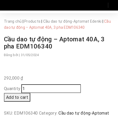
Trang chủ
|
Products
|
Cầu dao tự động-Aptomat Edenki
|
Cầu
dao tự động – Aptomat 40A, 3 pha EDM106340
Cầu dao tự động – Aptomat 40A, 3
pha EDM106340
Đăng bởi
| 31/05/2024
292,000
₫
Quantity
Add to cart
SKU:
EDM106340
Category:
Cầu dao tự động-Aptomat