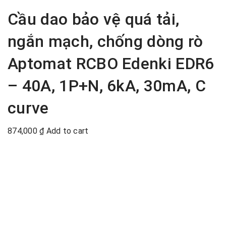
Cầu dao bảo vệ quá tải,
ngắn mạch, chống dòng rò
Aptomat RCBO Edenki EDR6
– 40A, 1P+N, 6kA, 30mA, C
curve
874,000
₫
Add to cart