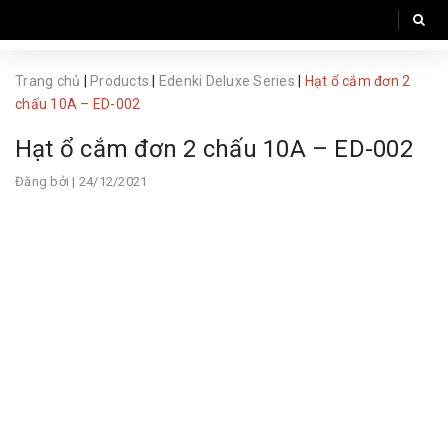
Trang chủ
|
Products
|
Edenki Deluxe Series
|
Hạt ổ cắm đơn 2
chấu 10A – ED-002
Hạt ổ cắm đơn 2 chấu 10A – ED-002
Đăng bởi
| 24/12/2021