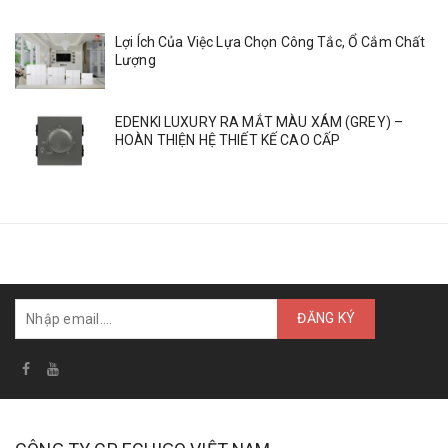
Lợi Ích Của Việc Lựa Chọn Công Tắc, Ổ Cắm Chất
Lượng
EDENKI LUXURY RA MẮT MÀU XÁM (GREY) –
HOÀN THIỆN HỆ THIẾT KẾ CAO CẤP