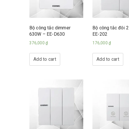
Bộ công tắc dimmer
Bộ công tắc đôi 2
630W – EE-D630
EE-202
376,000
₫
176,000
₫
Add to cart
Add to cart