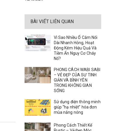
BÀI VIẾT LIÊN QUAN
Vì Sao Nhiều Ổ Cắm Nối
Dài Nhanh Hỏng, Hoạt
Động Kém Hiệu Quả Và
Tiềm Ẩn Nguy Cơ Cháy
Nổ?
PHONG CÁCH WABI SABI
– VẺ ĐẸP CỦA SỰ TINH
GIẢN VÀ BÌNH YÊN
TRONG KHÔNG GIAN
SỐNG
Sử dụng điện thông minh
giúp “hạ nhiệt” hóa đơn
mùa nắng nóng
Phong Cách Thiết Kế
Rustic – Vẻ Đẹp Mộc