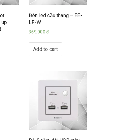
ot
Đèn led cầu thang – EE-
 up
LF-W
B
369,000
₫
Add to cart