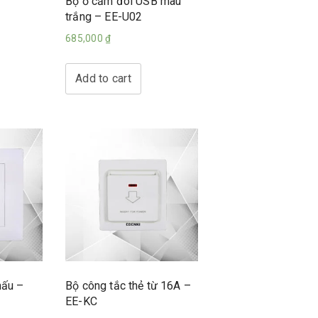
Bộ ổ cắm đôi USB màu
trắng – EE-U02
685,000
₫
Add to cart
hấu –
Bộ công tắc thẻ từ 16A –
EE-KC