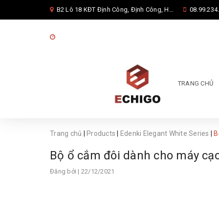
B2 Lô 18 KĐT Định Công, Định Công, Hoàng Mai, Hà Nội
08.99.234.
08:00 - 17:00 từ thứ 2 đến thứ 7
TRANG CHỦ
Trang chủ
|
Products
|
Edenki Elegant White Series
|
B
Bộ ổ cắm đôi dành cho máy cạo
Đăng bởi
| 22/12/2021