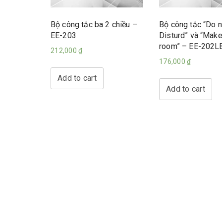
Bộ công tắc ba 2 chiều –
Bộ công tắc “Do n
EE-203
Disturd” và “Make
room” – EE-202L
212,000
₫
176,000
₫
Add to cart
Add to cart