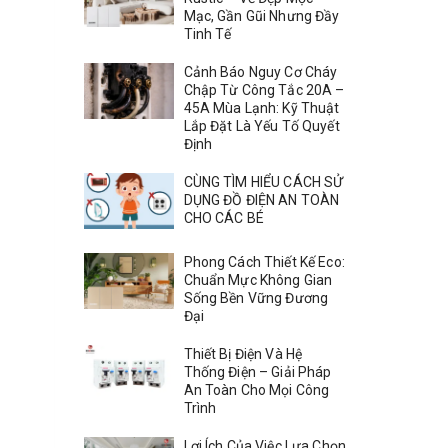
Mạc, Gần Gũi Nhưng Đầy
Tinh Tế
Cảnh Báo Nguy Cơ Cháy
Chập Từ Công Tắc 20A –
45A Mùa Lạnh: Kỹ Thuật
Lắp Đặt Là Yếu Tố Quyết
Định
CÙNG TÌM HIỂU CÁCH SỬ
DỤNG ĐỒ ĐIỆN AN TOÀN
CHO CÁC BÉ
Phong Cách Thiết Kế Eco:
Chuẩn Mực Không Gian
Sống Bền Vững Đương
Đại
Thiết Bị Điện Và Hệ
Thống Điện – Giải Pháp
An Toàn Cho Mọi Công
Trình
Lợi Ích Của Việc Lựa Chọn