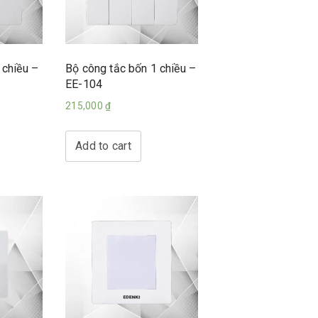
 chiều –
Bộ công tắc bốn 1 chiều –
EE-104
215,000
₫
Add to cart