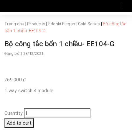
Trang chủ
|
Products
|
Edenki Elegant Gold Series
|
Bộ công tắc
bốn 1 chiều- EE104-G
Bộ công tắc bốn 1 chiều- EE104-G
Đăng bởi
| 28/12/2021
269,000
₫
1 way switch 4 module
Quantity
Add to cart