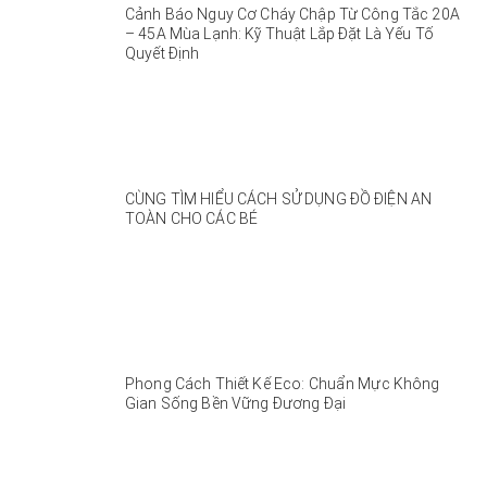
Cảnh Báo Nguy Cơ Cháy Chập Từ Công Tắc 20A
– 45A Mùa Lạnh: Kỹ Thuật Lắp Đặt Là Yếu Tố
Quyết Định
CÙNG TÌM HIỂU CÁCH SỬ DỤNG ĐỒ ĐIỆN AN
TOÀN CHO CÁC BÉ
Phong Cách Thiết Kế Eco: Chuẩn Mực Không
Gian Sống Bền Vững Đương Đại