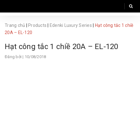
Trang chủ
|
Products
|
Edenki Luxury Series
|
Hạt công tắc 1 chiề
20A – EL-120
Hạt công tắc 1 chiề 20A – EL-120
Đăng bởi
| 10/08/2018