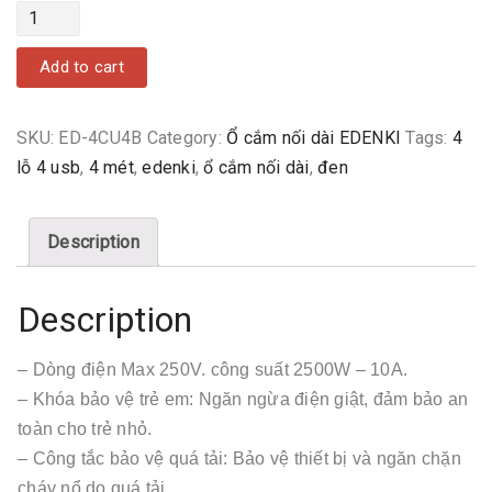
Quantity
Add to cart
SKU:
ED-4CU4B
Category:
Ổ cắm nối dài EDENKI
Tags:
4
lỗ 4 usb
,
4 mét
,
edenki
,
ổ cắm nối dài
,
đen
Description
Description
– Dòng điện Max 250V. công suất 2500W – 10A.
– Khóa bảo vệ trẻ em: Ngăn ngừa điện giật, đảm bảo an
toàn cho trẻ nhỏ.
– Công tắc bảo vệ quá tải: Bảo vệ thiết bị và ngăn chặn
cháy nổ do quá tải.