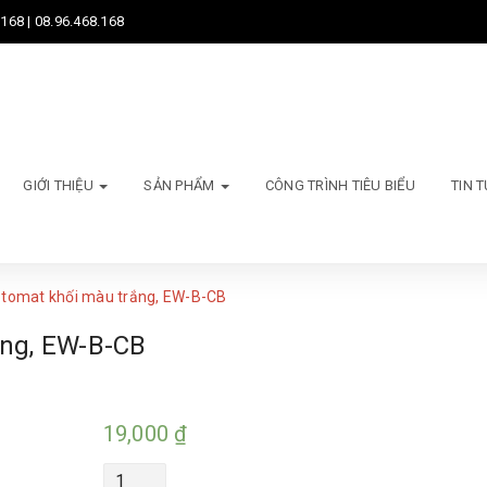
168 | 08.96.468.168
GIỚI THIỆU
SẢN PHẨM
CÔNG TRÌNH TIÊU BIỂU
TIN 
ptomat khối màu trắng, EW-B-CB
ắng, EW-B-CB
19,000
₫
Quantity