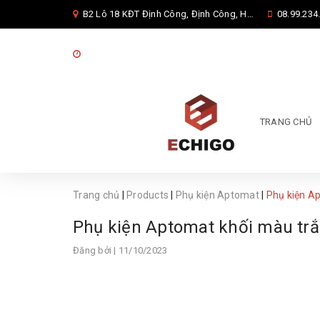
B2 Lô 18 KĐT Định Công, Định Công, Hoàng Mai, Hà Nội
08.99.234.
08:00 - 17:00 từ thứ 2 đến thứ 7
TRANG CHỦ
Trang chủ
|
Products
|
Phụ kiện Aptomat
|
Phụ kiện A
Phụ kiện Aptomat khối màu tr
Đăng bởi
| 11/10/2023