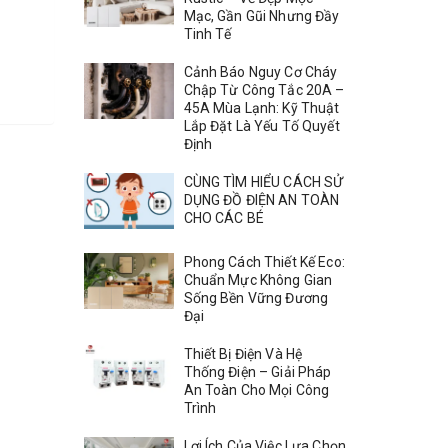
Mạc, Gần Gũi Nhưng Đầy
Tinh Tế
Cảnh Báo Nguy Cơ Cháy
Chập Từ Công Tắc 20A –
45A Mùa Lạnh: Kỹ Thuật
Lắp Đặt Là Yếu Tố Quyết
Định
CÙNG TÌM HIỂU CÁCH SỬ
DỤNG ĐỒ ĐIỆN AN TOÀN
CHO CÁC BÉ
Phong Cách Thiết Kế Eco:
Chuẩn Mực Không Gian
Sống Bền Vững Đương
Đại
Thiết Bị Điện Và Hệ
Thống Điện – Giải Pháp
An Toàn Cho Mọi Công
Trình
Lợi Ích Của Việc Lựa Chọn