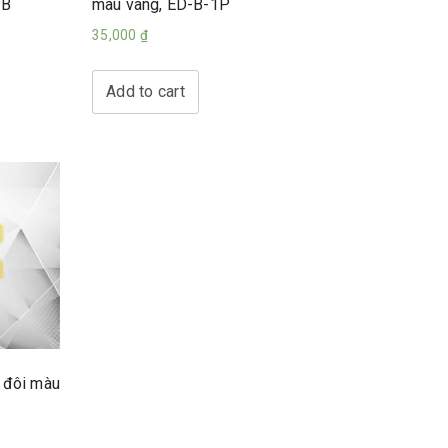
CB
màu vàng, ED-B-1P
35,000
₫
Add to cart
 đôi màu