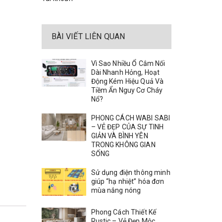
BÀI VIẾT LIÊN QUAN
Vì Sao Nhiều Ổ Cắm Nối
Dài Nhanh Hỏng, Hoạt
Động Kém Hiệu Quả Và
Tiềm Ẩn Nguy Cơ Cháy
Nổ?
PHONG CÁCH WABI SABI
– VẺ ĐẸP CỦA SỰ TINH
GIẢN VÀ BÌNH YÊN
TRONG KHÔNG GIAN
SỐNG
Sử dụng điện thông minh
giúp “hạ nhiệt” hóa đơn
mùa nắng nóng
Phong Cách Thiết Kế
Rustic – Vẻ Đẹp Mộc