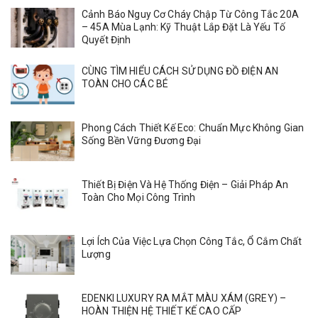
Cảnh Báo Nguy Cơ Cháy Chập Từ Công Tắc 20A
– 45A Mùa Lạnh: Kỹ Thuật Lắp Đặt Là Yếu Tố
Quyết Định
CÙNG TÌM HIỂU CÁCH SỬ DỤNG ĐỒ ĐIỆN AN
TOÀN CHO CÁC BÉ
Phong Cách Thiết Kế Eco: Chuẩn Mực Không Gian
Sống Bền Vững Đương Đại
Thiết Bị Điện Và Hệ Thống Điện – Giải Pháp An
Toàn Cho Mọi Công Trình
Lợi Ích Của Việc Lựa Chọn Công Tắc, Ổ Cắm Chất
Lượng
EDENKI LUXURY RA MẮT MÀU XÁM (GREY) –
HOÀN THIỆN HỆ THIẾT KẾ CAO CẤP