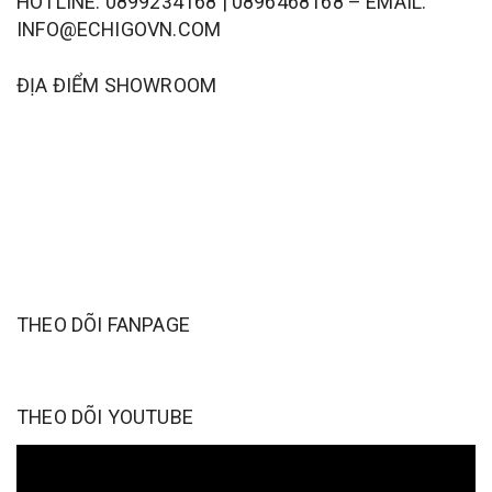
HOTLINE: 0899234168 | 0896468168 – EMAIL:
INFO@ECHIGOVN.COM
ĐỊA ĐIỂM SHOWROOM
THEO DÕI FANPAGE
THEO DÕI YOUTUBE