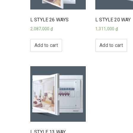
L STYLE 26 WAYS
L STYLE 20 WAY
2,087,000
₫
1,311,000
₫
Add to cart
Add to cart
L STYLE 13 WAY