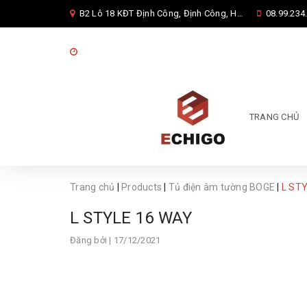
B2 Lô 18 KĐT Định Công, Định Công, Hoàng Mai, Hà Nội
08.99.234.
08:00 - 17:00 từ thứ 2 đến thứ 7
TRANG CHỦ
Trang chủ
|
Products
|
Tủ điện âm tường BOGE
|
L ST
L STYLE 16 WAY
Đăng bởi
| 17/12/2021