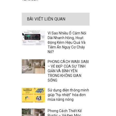
BÀI VIẾT LIÊN QUAN
Vì Sao Nhiều Ổ Cắm Nối
Dài Nhanh Hỏng, Hoạt
Động Kém Hiệu Quả Và
Tiềm Ẩn Nguy Cơ Cháy
Nổ?
PHONG CÁCH WABI SABI
– VẺ ĐẸP CỦA SỰ TINH
GIẢN VÀ BÌNH YÊN
TRONG KHÔNG GIAN
SỐNG
Sử dụng điện thông minh
giúp “hạ nhiệt” hóa đơn
mùa nắng nóng
Phong Cách Thiết Kế
Rustic – Vẻ Đẹp Mộc