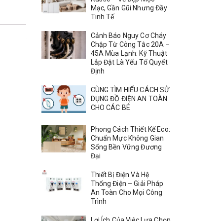
Mạc, Gần Gũi Nhưng Đầy
Tinh Tế
Cảnh Báo Nguy Cơ Cháy
Chập Từ Công Tắc 20A –
45A Mùa Lạnh: Kỹ Thuật
Lắp Đặt Là Yếu Tố Quyết
Định
CÙNG TÌM HIỂU CÁCH SỬ
DỤNG ĐỒ ĐIỆN AN TOÀN
CHO CÁC BÉ
Phong Cách Thiết Kế Eco:
Chuẩn Mực Không Gian
Sống Bền Vững Đương
Đại
Thiết Bị Điện Và Hệ
Thống Điện – Giải Pháp
An Toàn Cho Mọi Công
Trình
Lợi Ích Của Việc Lựa Chọn