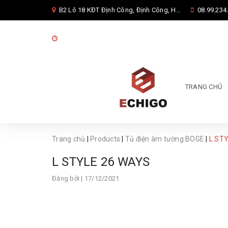
B2 Lô 18 KĐT Định Công, Định Công, Hoàng Mai, Hà Nội
08.99.234.
08:00 - 17:00 từ thứ 2 đến thứ 7
TRANG CHỦ
Trang chủ
|
Products
|
Tủ điện âm tường BOGE
|
L ST
L STYLE 26 WAYS
Đăng bởi
| 17/12/2021