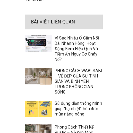
BÀI VIẾT LIÊN QUAN
Vì Sao Nhiều Ổ Cắm Nối
Dài Nhanh Hỏng, Hoạt
Động Kém Hiệu Quả Và
Tiềm Ẩn Nguy Cơ Cháy
Nổ?
PHONG CÁCH WABI SABI
– VẺ ĐẸP CỦA SỰ TINH
GIẢN VÀ BÌNH YÊN
TRONG KHÔNG GIAN
SỐNG
Sử dụng điện thông minh
giúp “hạ nhiệt” hóa đơn
mùa nắng nóng
Phong Cách Thiết Kế
Rustic – Vẻ Đẹp Mộc