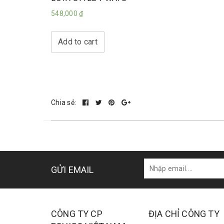
548,000
₫
Add to cart
Chia sẻ:
GỬI EMAIL
CÔNG TY CP
ĐỊA CHỈ CÔNG TY