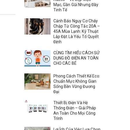
Mạc, Gần Gũi Nhưng Đầy
Tinh Tế
Cảnh Báo Nguy Cơ Cháy
Chập Từ Công Tắc 20A –
45A Mùa Lạnh: Kỹ Thuật
Lắp Đặt Là Yếu Tố Quyết
Định
CÙNG TÌM HIỂU CÁCH SỬ
DỤNG ĐỒ ĐIỆN AN TOÀN
CHO CÁC BÉ
Phong Cách Thiết Kế Eco:
Chuẩn Mực Không Gian
Sống Bền Vững Đương
Đại
Thiết Bị Điện Và Hệ
Thống Điện – Giải Pháp
An Toàn Cho Mọi Công
Trình
Lợi Ích Của Việc Lựa Chọn