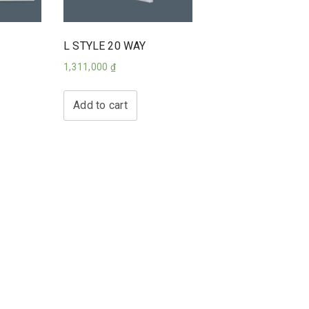
L STYLE 20 WAY
1,311,000
₫
Add to cart